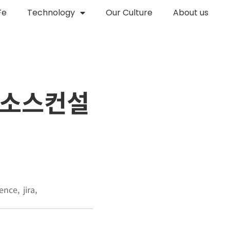
Fe
Technology
Our Culture
About us
오픈소스컨설
uence
jira