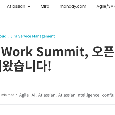
Atlassian
Miro
monday.com
Agile/SA
loud
Jira Service Management
I Work Summit, 
녀왔습니다!
Agile
AI
Atlassian
Atlassian Intelligence
confl
1 min read