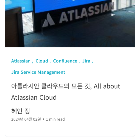
Atlassian
Cloud
Confluence
Jira
Jira Service Management
아틀라시안 클라우드의 모든 것, All about
Atlassian Cloud
혜인 정
2024년 04월 02일
1 min read