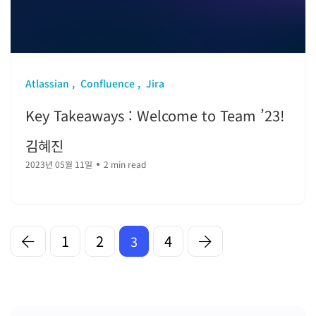
Atlassian
Confluence
Jira
Key Takeaways : Welcome to Team ’23!
김혜진
2023년 05월 11일
2 min read
1
2
4
3