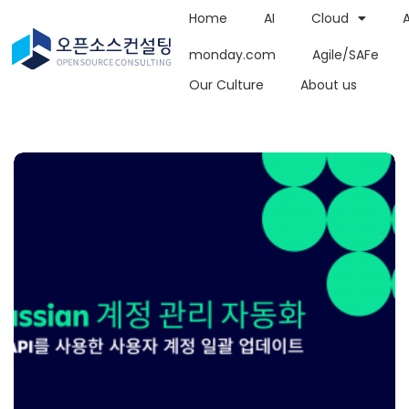
Home
AI
Cloud
monday.com
Agile/SAFe
Our Culture
About us