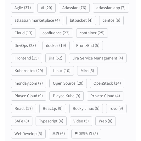
Agile
(37)
AI
(20)
Atlassian
(76)
atlassian app
(7)
atlassian marketplace
(4)
bitbucket
(4)
centos
(6)
Cloud
(13)
confluence
(22)
container
(25)
DevOps
(28)
docker
(19)
Front-End
(5)
Frontend
(15)
jira
(52)
Jira Service Management
(4)
Kubernetes
(29)
Linux
(10)
Miro
(5)
monday.com
(7)
Open Source
(20)
OpenStack
(14)
Playce Cloud
(9)
Playce Kube
(9)
Private Cloud
(4)
React
(17)
React.js
(9)
Rocky Linux
(5)
rovo
(9)
SAFe
(8)
Typescript
(4)
Video
(5)
Web
(8)
WebDevelop
(5)
도커
(6)
먼데이닷컴
(5)