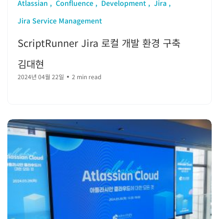
Atlassian
Confluence
Development
Jira
Jira Service Management
ScriptRunner Jira 로컬 개발 환경 구축
김대현
2024년 04월 22일
2 min read