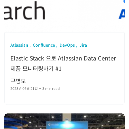
Atlassian
Confluence
DevOps
Jira
Elastic Stack 으로 Atlassian Data Center
제품 모니터링하기 #1
구병모
2023년 06월 21일
3 min read