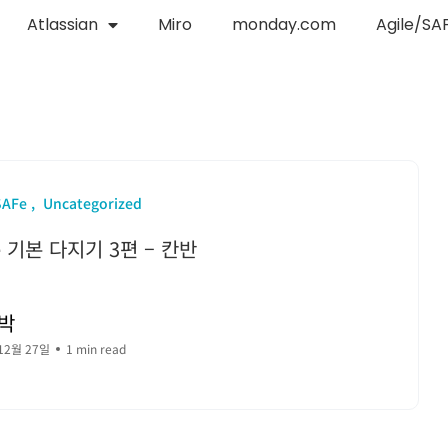
Atlassian
Miro
monday.com
Agile/SA
SAFe
Uncategorized
e 기본 다지기 3편 – 칸반
박
12월 27일
1 min read