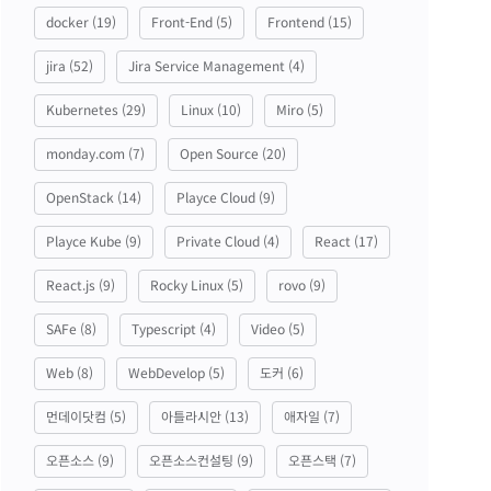
docker
(19)
Front-End
(5)
Frontend
(15)
jira
(52)
Jira Service Management
(4)
Kubernetes
(29)
Linux
(10)
Miro
(5)
monday.com
(7)
Open Source
(20)
OpenStack
(14)
Playce Cloud
(9)
Playce Kube
(9)
Private Cloud
(4)
React
(17)
React.js
(9)
Rocky Linux
(5)
rovo
(9)
SAFe
(8)
Typescript
(4)
Video
(5)
Web
(8)
WebDevelop
(5)
도커
(6)
먼데이닷컴
(5)
아틀라시안
(13)
애자일
(7)
오픈소스
(9)
오픈소스컨설팅
(9)
오픈스택
(7)