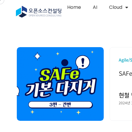
Home
AI
Cloud
Agile/
SAF
현철 
2024년 