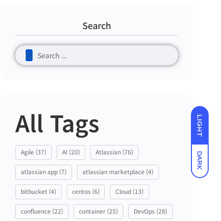
Search
All Tags
LIGHT
Agile
(37)
AI
(20)
Atlassian
(76)
DARK
atlassian app
(7)
atlassian marketplace
(4)
bitbucket
(4)
centos
(6)
Cloud
(13)
confluence
(22)
container
(25)
DevOps
(28)