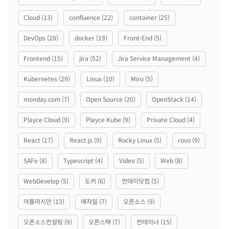
Cloud
(13)
confluence
(22)
container
(25)
DevOps
(28)
docker
(19)
Front-End
(5)
Frontend
(15)
jira
(52)
Jira Service Management
(4)
Kubernetes
(29)
Linux
(10)
Miro
(5)
monday.com
(7)
Open Source
(20)
OpenStack
(14)
Playce Cloud
(9)
Playce Kube
(9)
Private Cloud
(4)
React
(17)
React.js
(9)
Rocky Linux
(5)
rovo
(9)
SAFe
(8)
Typescript
(4)
Video
(5)
Web
(8)
WebDevelop
(5)
도커
(6)
먼데이닷컴
(5)
아틀라시안
(13)
애자일
(7)
오픈소스
(9)
오픈소스컨설팅
(9)
오픈스택
(7)
컨테이너
(15)