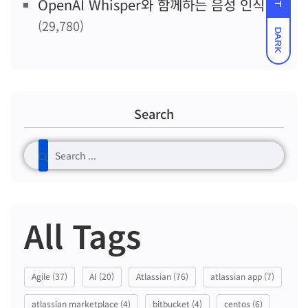
OpenAI Whisper와 함께하는 음성 인식
(29,780)
DARK
Search
All Tags
Agile
(37)
AI
(20)
Atlassian
(76)
atlassian app
(7)
atlassian marketplace
(4)
bitbucket
(4)
centos
(6)