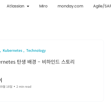
Atlassian
Miro
monday.com
Agile/SA
Kubernetes
Technology
ernetes 탄생 배경 – 비하인드 스토리
이
09월 18일
2 min read