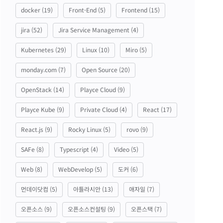
docker
(19)
Front-End
(5)
Frontend
(15)
jira
(52)
Jira Service Management
(4)
Kubernetes
(29)
Linux
(10)
Miro
(5)
monday.com
(7)
Open Source
(20)
OpenStack
(14)
Playce Cloud
(9)
Playce Kube
(9)
Private Cloud
(4)
React
(17)
React.js
(9)
Rocky Linux
(5)
rovo
(9)
SAFe
(8)
Typescript
(4)
Video
(5)
Web
(8)
WebDevelop
(5)
도커
(6)
먼데이닷컴
(5)
아틀라시안
(13)
애자일
(7)
오픈소스
(9)
오픈소스컨설팅
(9)
오픈스택
(7)