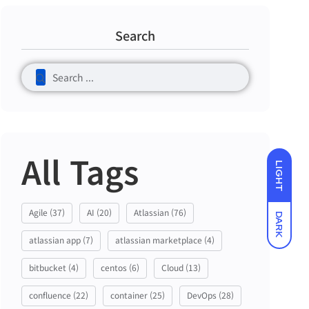
Search
All Tags
LIGHT
Agile
(37)
AI
(20)
Atlassian
(76)
DARK
atlassian app
(7)
atlassian marketplace
(4)
bitbucket
(4)
centos
(6)
Cloud
(13)
confluence
(22)
container
(25)
DevOps
(28)