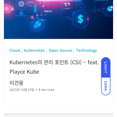
Cloud
Kubernetes
Open Source
Technology
Kubernetes의 관리 포인트 (CSI) – feat.
LIGHT
Playce Kube
이건웅
DARK
2023년 12월 19일
4 min read