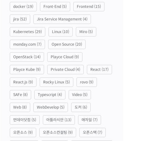
docker
(19)
Front-End
(5)
Frontend
(15)
jira
(52)
Jira Service Management
(4)
Kubernetes
(29)
Linux
(10)
Miro
(5)
monday.com
(7)
Open Source
(20)
OpenStack
(14)
Playce Cloud
(9)
Playce Kube
(9)
Private Cloud
(4)
React
(17)
React.js
(9)
Rocky Linux
(5)
rovo
(9)
SAFe
(8)
Typescript
(4)
Video
(5)
Web
(8)
WebDevelop
(5)
도커
(6)
먼데이닷컴
(5)
아틀라시안
(13)
애자일
(7)
오픈소스
(9)
오픈소스컨설팅
(9)
오픈스택
(7)