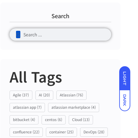
Search
All Tags
LIGHT
Agile
(37)
AI
(20)
Atlassian
(76)
DARK
atlassian app
(7)
atlassian marketplace
(4)
bitbucket
(4)
centos
(6)
Cloud
(13)
confluence
(22)
container
(25)
DevOps
(28)