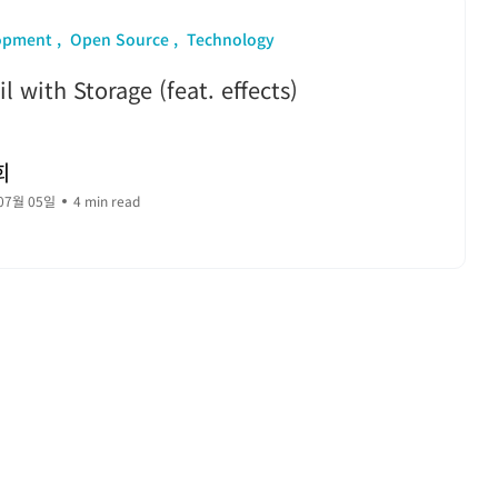
opment
Open Source
Technology
l with Storage (feat. effects)
희
07월 05일
4 min read