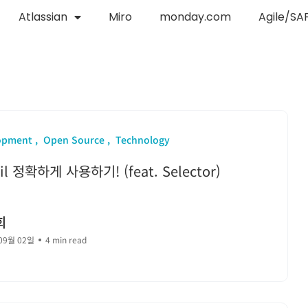
Atlassian
Miro
monday.com
Agile/SA
opment
Open Source
Technology
il 정확하게 사용하기! (feat. Selector)
희
09월 02일
4 min read