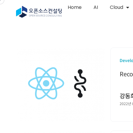
Home
AI
Cloud
Devel
Reco
강동
2022년 