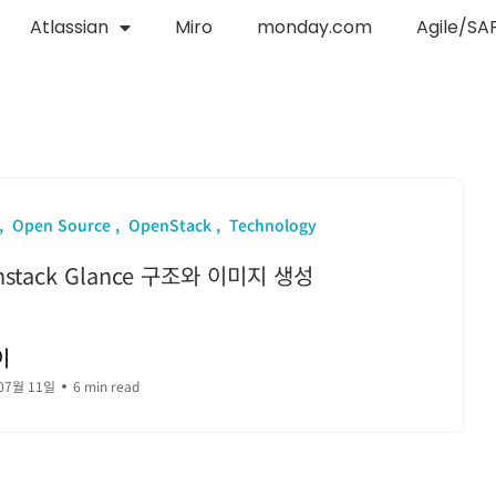
Atlassian
Miro
monday.com
Agile/SA
Open Source
OpenStack
Technology
nstack Glance 구조와 이미지 생성
이
07월 11일
6 min read