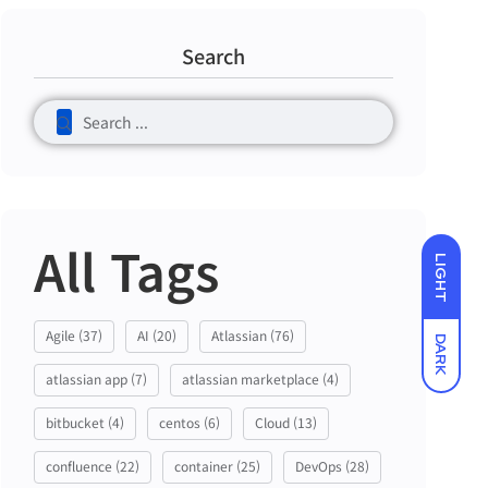
Search
All Tags
LIGHT
Agile
(37)
AI
(20)
Atlassian
(76)
DARK
atlassian app
(7)
atlassian marketplace
(4)
bitbucket
(4)
centos
(6)
Cloud
(13)
confluence
(22)
container
(25)
DevOps
(28)