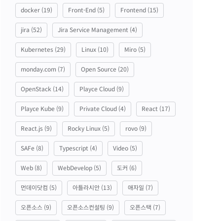
docker
(19)
Front-End
(5)
Frontend
(15)
jira
(52)
Jira Service Management
(4)
Kubernetes
(29)
Linux
(10)
Miro
(5)
monday.com
(7)
Open Source
(20)
OpenStack
(14)
Playce Cloud
(9)
Playce Kube
(9)
Private Cloud
(4)
React
(17)
React.js
(9)
Rocky Linux
(5)
rovo
(9)
SAFe
(8)
Typescript
(4)
Video
(5)
Web
(8)
WebDevelop
(5)
도커
(6)
먼데이닷컴
(5)
아틀라시안
(13)
애자일
(7)
오픈소스
(9)
오픈소스컨설팅
(9)
오픈스택
(7)