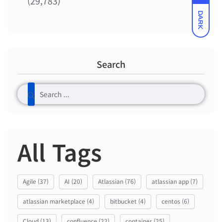
(29,783)
DARK
Search
All Tags
Agile
(37)
AI
(20)
Atlassian
(76)
atlassian app
(7)
atlassian marketplace
(4)
bitbucket
(4)
centos
(6)
Cloud
(13)
confluence
(22)
container
(25)