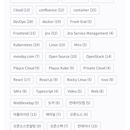
Cloud
(13)
confluence
(22)
container
(25)
DevOps
(28)
docker
(19)
Front-End
(5)
Frontend
(15)
jira
(52)
Jira Service Management
(4)
Kubernetes
(29)
Linux
(10)
Miro
(5)
monday.com
(7)
Open Source
(20)
OpenStack
(14)
Playce Cloud
(9)
Playce Kube
(9)
Private Cloud
(4)
React
(17)
React.js
(9)
Rocky Linux
(5)
rovo
(9)
SAFe
(8)
Typescript
(4)
Video
(5)
Web
(8)
WebDevelop
(5)
도커
(6)
먼데이닷컴
(5)
아틀라시안
(13)
애자일
(7)
오픈소스
(9)
오픈소스컨설팅
(9)
오픈스택
(7)
컨테이너
(15)