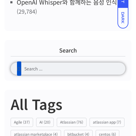
OpenAI Whisper와 함께하는 음성 인식
(29,784)
DARK
Search
All Tags
Agile
(37)
AI
(20)
Atlassian
(76)
atlassian app
(7)
atlassian marketplace
(4)
bitbucket
(4)
centos
(6)