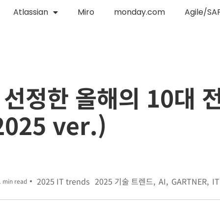
Atlassian
Miro
monday.com
Agile/SA
선정한 올해의 10대 
025 ver.)
2025 IT trends
2025 기술 트렌드
AI
GARTNER
IT
1 min read