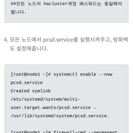
##모든 노드의 hacluster계정 패스워드는 동일해야
됩니다.
모든 노드에서 pcsd.service를 실행시켜주고, 방화벽
도 설정해줍니다.
[root@node1 ~]# systemctl enable --now 
pcsd.service

Created symlink 
/etc/systemd/system/multi-
user.target.wants/pcsd.service → 
/usr/lib/systemd/system/pcsd.service.

[root@node1 ~]# firewall-cmd --permanent 