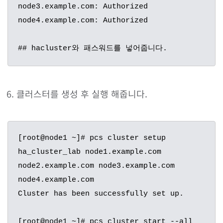
node3.example.com: Authorized

node4.example.com: Authorized

## hacluster와 패스워드를 넣어줍니다.
클러스터를 생성 후 실행 해줍니다.
[root@node1 ~]# pcs cluster setup 
ha_cluster_lab node1.example.com 
node2.example.com node3.example.com 
node4.example.com

Cluster has been successfully set up.

[root@node1 ~]# pcs cluster start --all
