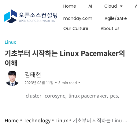
Home
AI
Cloud
monday.com
Agile/SAFe
Our Culture
About us
Linux
기초부터 시작하는 Linux Pacemaker의
이해
김태현
2023년 08월 11일
5 min read
cluster
corosync
linux pacemaker
pcs
Home
Technology
Linux
기초부터 시작하는 Linu ...