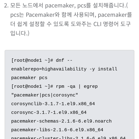
모든 노드에서 pacemaker, pcs를 설치해줍니다.(
pcs는 Pacemaker와 함께 사용되며, pacemaker를
더 쉽게 설정할 수 있도록 도와주는 CLI 명령어 도구
입니다.)
[root@node1 ~]# dnf --
enablerepo=highavailability -y install 
pacemaker pcs

[root@node1 ~]# rpm -qa | egrep 
"pacemaker|pcs|corosync"

corosynclib-3.1.7-1.el9.x86_64

corosync-3.1.7-1.el9.x86_64

pacemaker-schemas-2.1.6-6.el9.noarch

pacemaker-libs-2.1.6-6.el9.x86_64

pacemaker-cluster-libs-2.1.6-6.el9.x86_64
