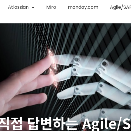
Atlassian
Miro
monday.com
Agile/SA
접 답변하는 Agile/S