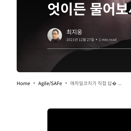
엇이든 물어보
최지웅
2021년 12월 27일
1 min read
Home
Agile/SAFe
애자일코치가 직접 답� ...