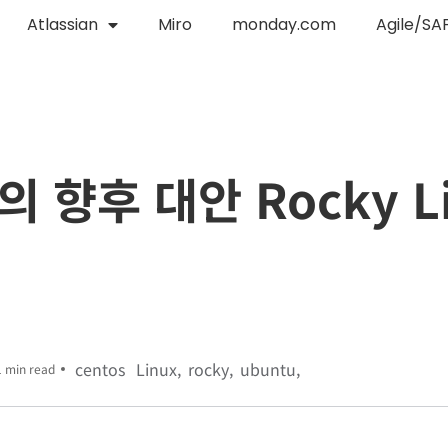
Atlassian
Miro
monday.com
Agile/SA
의 향후 대안 Rocky L
centos
Linux
rocky
ubuntu
1 min read