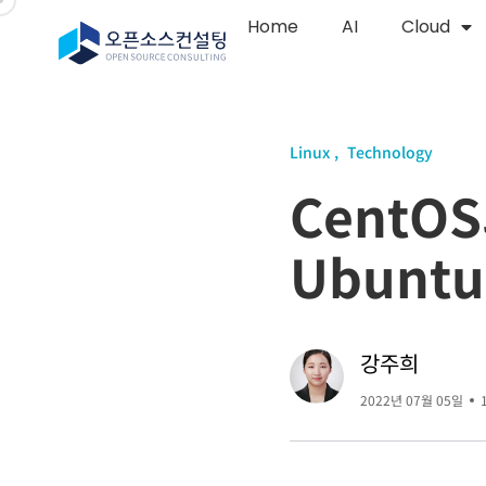
Home
AI
Cloud
Linux
Technology
CentOS
Ubuntu
강주희
2022년 07월 05일