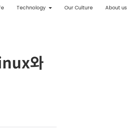
Fe
Technology
Our Culture
About us
inux와