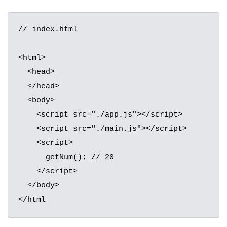
// index.html

<html>

  <head>

  </head>

  <body>

    <script src="./app.js"></script>

    <script src="./main.js"></script>

    <script>

      getNum(); // 20

    </script>

  </body>

</html