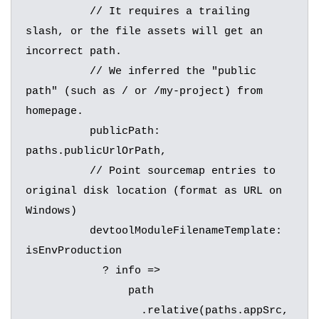
	  // It requires a trailing 
slash, or the file assets will get an 
incorrect path.

	  // We inferred the "public 
path" (such as / or /my-project) from 
homepage.

	  publicPath: 
paths.publicUrlOrPath,

	  // Point sourcemap entries to 
original disk location (format as URL on 
Windows)

	  devtoolModuleFilenameTemplate: 
isEnvProduction

	    ? info =>

	        path

	          .relative(paths.appSrc, 