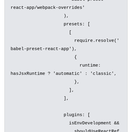
react-app/webpack-overrides'

		    ),

		    presets: [

		      [

		        require.resolve('
babel-preset-react-app'),

		        {

		          runtime: 
hasJsxRuntime ? 'automatic' : 'classic',

		        },

		      ],

		    ],

		    plugins: [

		      isEnvDevelopment &&

		        shouldUseReactRef