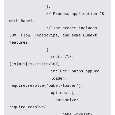
		},

		// Process application JS 
with Babel.

		// The preset includes 
JSX, Flow, TypeScript, and some ESnext 
features.

		{

		  test: /\\.
(js|mjs|jsx|ts|tsx)$/,

		  include: paths.appSrc,

		  loader: 
require.resolve('babel-loader'),

		  options: {

		    customize: 
require.resolve(

		      'babel-preset-