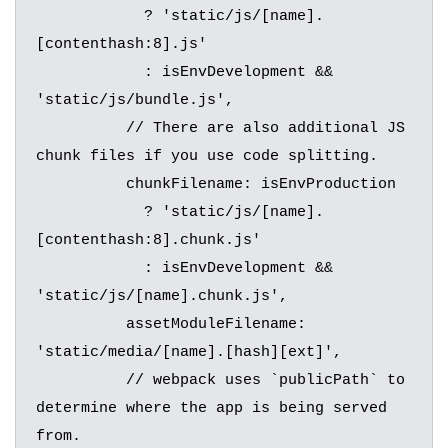
	    ? 'static/js/[name].
[contenthash:8].js'

	    : isEnvDevelopment && 
'static/js/bundle.js',

	  // There are also additional JS 
chunk files if you use code splitting.

	  chunkFilename: isEnvProduction

	    ? 'static/js/[name].
[contenthash:8].chunk.js'

	    : isEnvDevelopment && 
'static/js/[name].chunk.js',

	  assetModuleFilename: 
'static/media/[name].[hash][ext]',

	  // webpack uses `publicPath` to 
determine where the app is being served 
from.
