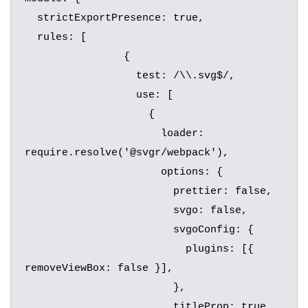
  strictExportPresence: true,

  rules: [

		{

		  test: /\\.svg$/,

		  use: [

		    {

		      loader: 
require.resolve('@svgr/webpack'),

		      options: {

		        prettier: false,

		        svgo: false,

		        svgoConfig: {

		          plugins: [{ 
removeViewBox: false }],

		        },

		        titleProp: true,
