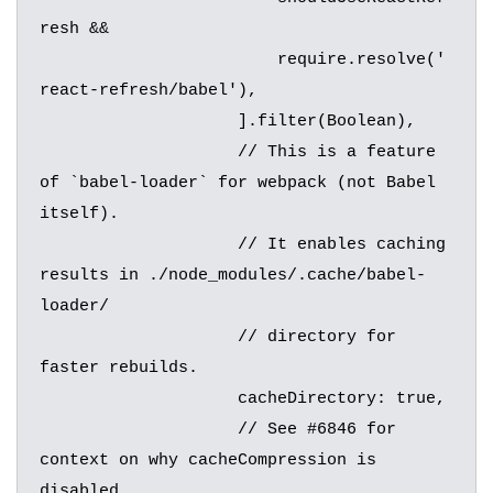
resh &&

		        require.resolve('
react-refresh/babel'),

		    ].filter(Boolean),

		    // This is a feature 
of `babel-loader` for webpack (not Babel 
itself).

		    // It enables caching 
results in ./node_modules/.cache/babel-
loader/

		    // directory for 
faster rebuilds.

		    cacheDirectory: true,

		    // See #6846 for 
context on why cacheCompression is 
disabled
