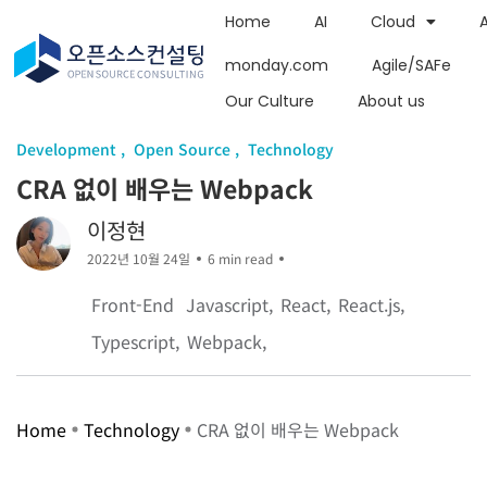
Home
AI
Cloud
monday.com
Agile/SAFe
Our Culture
About us
Development
Open Source
Technology
CRA 없이 배우는 Webpack
이정현
2022년 10월 24일
6 min read
Front-End
Javascript
React
React.js
Typescript
Webpack
Home
Technology
CRA 없이 배우는 Webpack