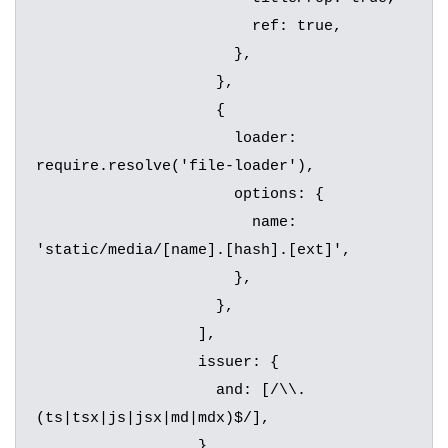
		        ref: true,

		      },

		    },

		    {

		      loader: 
require.resolve('file-loader'),

		      options: {

		        name: 
'static/media/[name].[hash].[ext]',

		      },

		    },

		  ],

		  issuer: {

		    and: [/\\.
(ts|tsx|js|jsx|md|mdx)$/],

		  },
