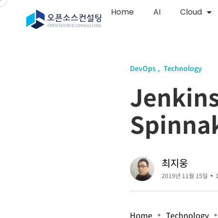
Home
AI
Cloud
DevOps
Technology
Jenkin
Spinn
최지웅
2019년 11월 15일
Home
Technology