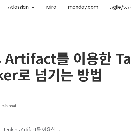
Atlassian
Miro
monday.com
Agile/SA
s Artifact를 이용한 
aker로 넘기는 방법
1 min read
Jenkins Artifact를 이용한 ...