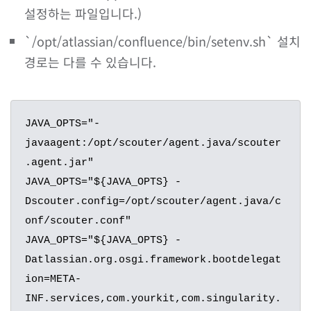
설정하는 파일입니다.)
`/opt/atlassian/confluence/bin/setenv.sh` 설치
경로는 다를 수 있습니다.
JAVA_OPTS="-
javaagent:/opt/scouter/agent.java/scouter
.agent.jar"

JAVA_OPTS="${JAVA_OPTS} -
Dscouter.config=/opt/scouter/agent.java/c
onf/scouter.conf"

JAVA_OPTS="${JAVA_OPTS} -
Datlassian.org.osgi.framework.bootdelegat
ion=META-
INF.services,com.yourkit,com.singularity.