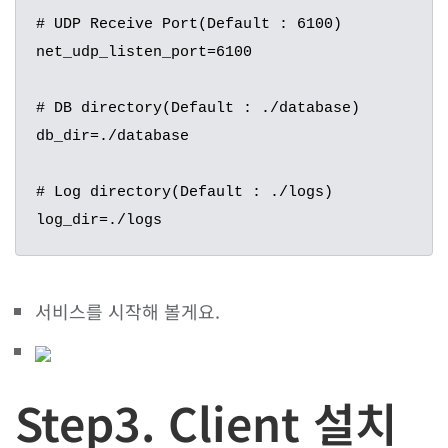
# UDP Receive Port(Default : 6100)

net_udp_listen_port=6100

# DB directory(Default : ./database)

db_dir=./database

# Log directory(Default : ./logs)

log_dir=./logs
서비스를 시작해 볼게요.
Step3. Client 설치