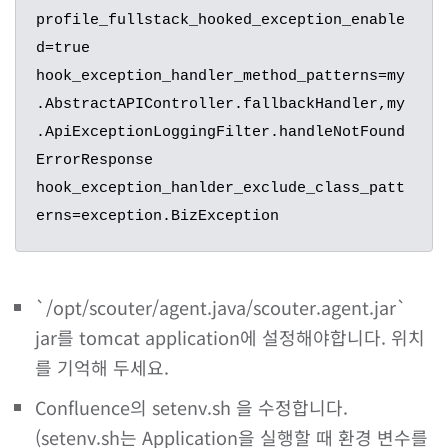
profile_fullstack_hooked_exception_enable
d=true

hook_exception_handler_method_patterns=my
.AbstractAPIController.fallbackHandler,my
.ApiExceptionLoggingFilter.handleNotFound
ErrorResponse

hook_exception_hanlder_exclude_class_patt
erns=exception.BizException
`/opt/scouter/agent.java/scouter.agent.jar`
jar를 tomcat application에 설정해야합니다. 위치
를 기억해 두세요.
Confluence의 setenv.sh 을 수정합니다.
(setenv.sh는 Application을 실행할 때 환경 변수를