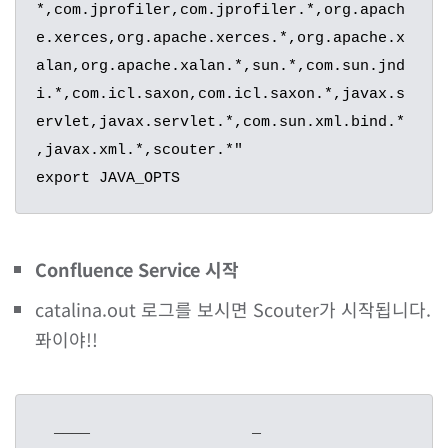
*,com.jprofiler,com.jprofiler.*,org.apach
e.xerces,org.apache.xerces.*,org.apache.x
alan,org.apache.xalan.*,sun.*,com.sun.jnd
i.*,com.icl.saxon,com.icl.saxon.*,javax.s
ervlet,javax.servlet.*,com.sun.xml.bind.*
,javax.xml.*,scouter.*"

export JAVA_OPTS
Confluence Service 시작
catalina.out 로그를 보시면 Scouter가 시작됩니다.
퐈이야!!
  ____                  _
