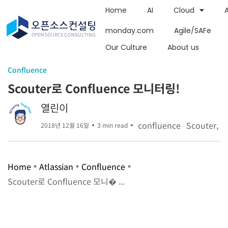
Home
AI
Cloud
monday.com
Agile/SAFe
Our Culture
About us
Confluence
Scouter로 Confluence 모니터링!
열린이
confluence
Scouter
2018년 12월 16일
3 min read
Home
Atlassian
Confluence
Scouter로 Confluence 모니� ...