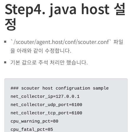
Step4. java host 설
정
`/scouter/agent.host/conf/scouter.conf` 파일
을 아래와 같이 수정합니다.
기본 값으로 주석 처리만 했습니다.
### scouter host configruation sample

net_collector_ip=127.0.0.1

net_collector_udp_port=6100

net_collector_tcp_port=6100

cpu_warning_pct=80

cpu_fatal_pct=85
