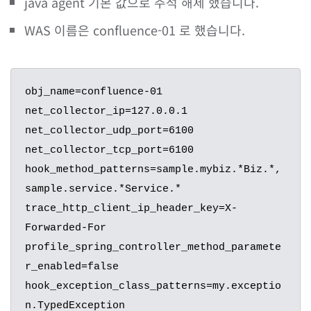
java agent 기본 값으로 주석 해제 했습니다.
WAS 이름은 confluence-01 로 했습니다.
obj_name=confluence-01

net_collector_ip=127.0.0.1

net_collector_udp_port=6100

net_collector_tcp_port=6100

hook_method_patterns=sample.mybiz.*Biz.*,
sample.service.*Service.*

trace_http_client_ip_header_key=X-
Forwarded-For

profile_spring_controller_method_paramete
r_enabled=false

hook_exception_class_patterns=my.exceptio
n.TypedException
