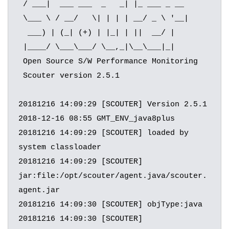
 / ___|  ___ ___  _   _| |_ ___ _ __

 \___ \ / __/   \| | | | __/ _ \ '__|

  ___) | (_| (+) | |_| | ||  __/ |

 |____/ \___\___/ \__,_|\__\___|_|

 Open Source S/W Performance Monitoring

 Scouter version 2.5.1

20181216 14:09:29 [SCOUTER] Version 2.5.1 
2018-12-16 08:55 GMT_ENV_java8plus

20181216 14:09:29 [SCOUTER] loaded by 
system classloader

20181216 14:09:29 [SCOUTER] 
jar:file:/opt/scouter/agent.java/scouter.
agent.jar

20181216 14:09:30 [SCOUTER] objType:java

20181216 14:09:30 [SCOUTER] 