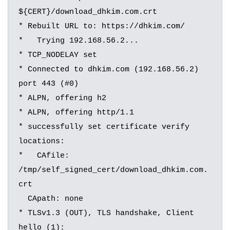
${CERT}/download_dhkim.com.crt

* Rebuilt URL to: https://dhkim.com/

*   Trying 192.168.56.2...

* TCP_NODELAY set

* Connected to dhkim.com (192.168.56.2) 
port 443 (#0)

* ALPN, offering h2

* ALPN, offering http/1.1

* successfully set certificate verify 
locations:

*   CAfile: 
/tmp/self_signed_cert/download_dhkim.com.
crt

  CApath: none

* TLSv1.3 (OUT), TLS handshake, Client 
hello (1):
