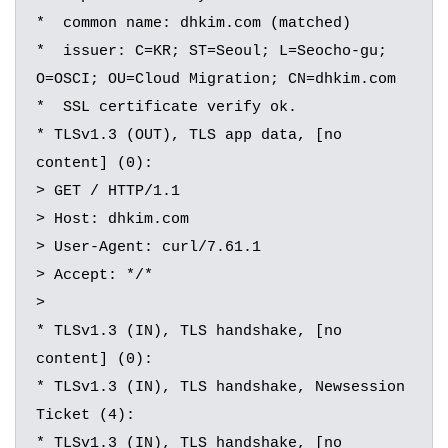
*  common name: dhkim.com (matched)

*  issuer: C=KR; ST=Seoul; L=Seocho-gu; 
O=OSCI; OU=Cloud Migration; CN=dhkim.com

*  SSL certificate verify ok.

* TLSv1.3 (OUT), TLS app data, [no 
content] (0):

> GET / HTTP/1.1

> Host: dhkim.com

> User-Agent: curl/7.61.1

> Accept: */*

>

* TLSv1.3 (IN), TLS handshake, [no 
content] (0):

* TLSv1.3 (IN), TLS handshake, Newsession 
Ticket (4):

* TLSv1.3 (IN), TLS handshake, [no 