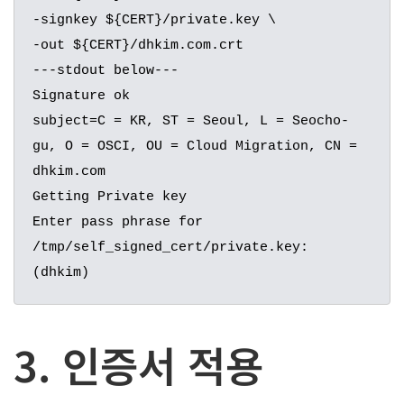
-signkey ${CERT}/private.key \

-out ${CERT}/dhkim.com.crt

---stdout below---

Signature ok

subject=C = KR, ST = Seoul, L = Seocho-
gu, O = OSCI, OU = Cloud Migration, CN = 
dhkim.com

Getting Private key

Enter pass phrase for 
/tmp/self_signed_cert/private.key: 
(dhkim)
3. 인증서 적용