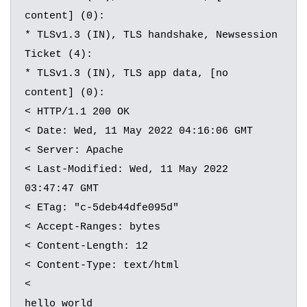
content] (0):

* TLSv1.3 (IN), TLS handshake, Newsession 
Ticket (4):

* TLSv1.3 (IN), TLS app data, [no 
content] (0):

< HTTP/1.1 200 OK

< Date: Wed, 11 May 2022 04:16:06 GMT

< Server: Apache

< Last-Modified: Wed, 11 May 2022 
03:47:47 GMT

< ETag: "c-5deb44dfe095d"

< Accept-Ranges: bytes

< Content-Length: 12

< Content-Type: text/html

<

hello world
