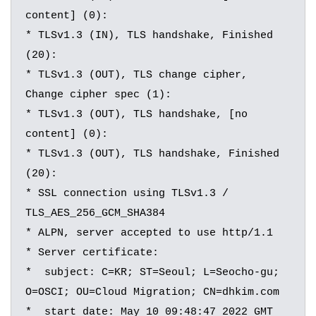
content] (0):

* TLSv1.3 (IN), TLS handshake, Finished 
(20):

* TLSv1.3 (OUT), TLS change cipher, 
Change cipher spec (1):

* TLSv1.3 (OUT), TLS handshake, [no 
content] (0):

* TLSv1.3 (OUT), TLS handshake, Finished 
(20):

* SSL connection using TLSv1.3 / 
TLS_AES_256_GCM_SHA384

* ALPN, server accepted to use http/1.1

* Server certificate:

*  subject: C=KR; ST=Seoul; L=Seocho-gu; 
O=OSCI; OU=Cloud Migration; CN=dhkim.com

*  start date: May 10 09:48:47 2022 GMT
