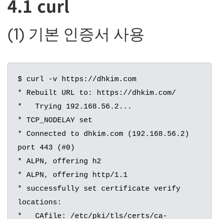
4.1 curl
(1) 기본 인증서 사용
$ curl -v https://dhkim.com

* Rebuilt URL to: https://dhkim.com/

*   Trying 192.168.56.2...

* TCP_NODELAY set

* Connected to dhkim.com (192.168.56.2) 
port 443 (#0)

* ALPN, offering h2

* ALPN, offering http/1.1

* successfully set certificate verify 
locations:

*   CAfile: /etc/pki/tls/certs/ca-