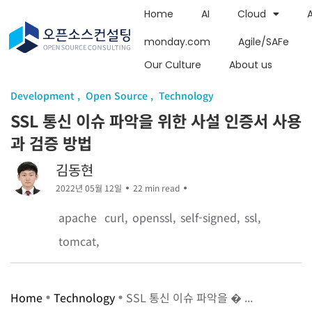
Home
AI
Cloud
monday.com
Agile/SAFe
Our Culture
About us
Development
Open Source
Technology
SSL 통신 이슈 파악을 위한 사설 인증서 사용
과 검증 방법
김동현
2022년 05월 12일
22 min read
apache
curl
openssl
self-signed
ssl
tomcat
Home
Technology
SSL 통신 이슈 파악을 � ...