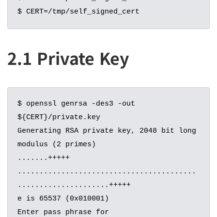
$ CERT=/tmp/self_signed_cert
2.1 Private Key
$ openssl genrsa -des3 -out 
${CERT}/private.key

Generating RSA private key, 2048 bit long 
modulus (2 primes)

.......+++++

.........................................
.....................+++++

e is 65537 (0x010001)

Enter pass phrase for 