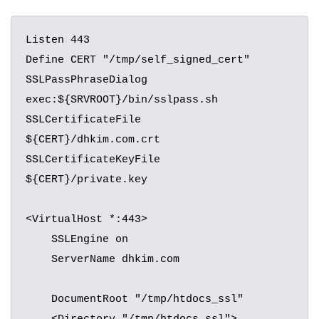
Listen 443

Define CERT "/tmp/self_signed_cert"

SSLPassPhraseDialog  
exec:${SRVROOT}/bin/sslpass.sh

SSLCertificateFile          
${CERT}/dhkim.com.crt

SSLCertificateKeyFile       
${CERT}/private.key

<VirtualHost *:443>

    SSLEngine on

    ServerName dhkim.com

    DocumentRoot "/tmp/htdocs_ssl"
