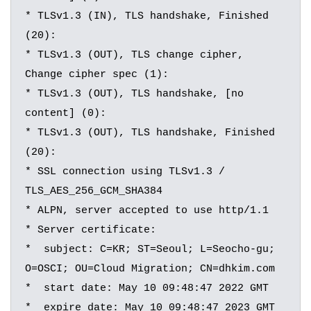
* TLSv1.3 (IN), TLS handshake, Finished 
(20):

* TLSv1.3 (OUT), TLS change cipher, 
Change cipher spec (1):

* TLSv1.3 (OUT), TLS handshake, [no 
content] (0):

* TLSv1.3 (OUT), TLS handshake, Finished 
(20):

* SSL connection using TLSv1.3 / 
TLS_AES_256_GCM_SHA384

* ALPN, server accepted to use http/1.1

* Server certificate:

*  subject: C=KR; ST=Seoul; L=Seocho-gu; 
O=OSCI; OU=Cloud Migration; CN=dhkim.com

*  start date: May 10 09:48:47 2022 GMT

*  expire date: May 10 09:48:47 2023 GMT
