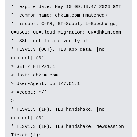
*  expire date: May 10 09:48:47 2023 GMT

*  common name: dhkim.com (matched)

*  issuer: C=KR; ST=Seoul; L=Seocho-gu; 
O=OSCI; OU=Cloud Migration; CN=dhkim.com

*  SSL certificate verify ok.

* TLSv1.3 (OUT), TLS app data, [no 
content] (0):

> GET / HTTP/1.1

> Host: dhkim.com

> User-Agent: curl/7.61.1

> Accept: */*

>

* TLSv1.3 (IN), TLS handshake, [no 
content] (0):

* TLSv1.3 (IN), TLS handshake, Newsession 
Ticket (4):
