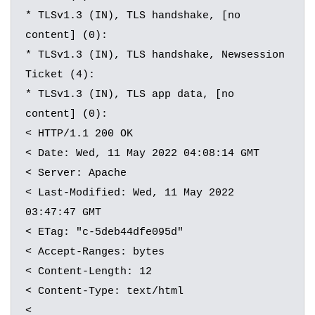
* TLSv1.3 (IN), TLS handshake, [no 
content] (0):

* TLSv1.3 (IN), TLS handshake, Newsession 
Ticket (4):

* TLSv1.3 (IN), TLS app data, [no 
content] (0):

< HTTP/1.1 200 OK

< Date: Wed, 11 May 2022 04:08:14 GMT

< Server: Apache

< Last-Modified: Wed, 11 May 2022 
03:47:47 GMT

< ETag: "c-5deb44dfe095d"

< Accept-Ranges: bytes

< Content-Length: 12

< Content-Type: text/html

<
