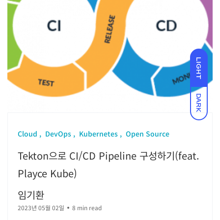
LIGHT
DARK
Cloud
DevOps
Kubernetes
Open Source
Tekton으로 CI/CD Pipeline 구성하기(feat.
Playce Kube)
임기환
2023년 05월 02일
8 min read