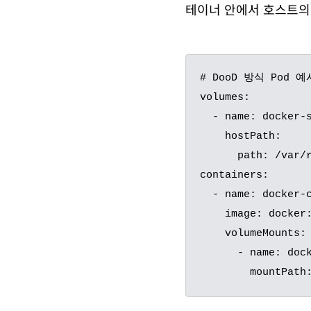
테이너 안에서 호스트의 
# DooD 방식 Pod 예시
volumes:

  - name: docker-sock

    hostPath:

      path: /var/run/docker.sock

containers:

  - name: docker-client

    image: docker:cli

    volumeMounts:

      - name: docker-sock
