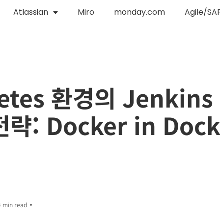
Atlassian
Miro
monday.com
Agile/SA
etes 환경의 Jenkin
략: Docker in Dock
4 min read