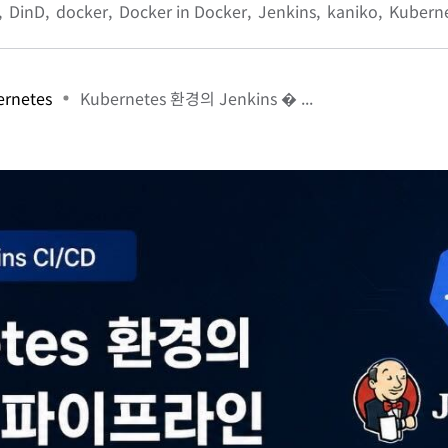
DinD
docker
Docker in Docker
Jenkins
kaniko
Kubern
ernetes
Kubernetes 환경의 Jenkins � ...