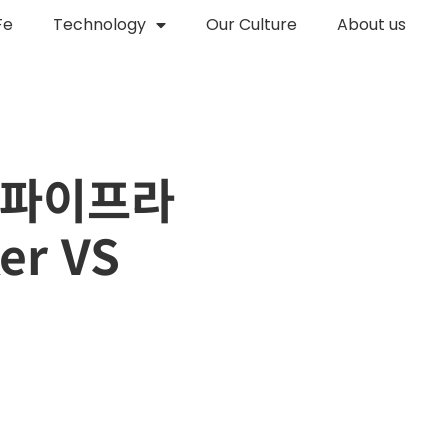
Fe
Technology
Our Culture
About us
s 파이프라
er VS