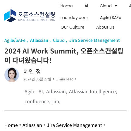
Home
AI
Cloud
monday.com
Agile/SAFe
Our Culture
About us
Agile/SAFe
Atlassian
Cloud
Jira Service Management
2024 AI Work Summit, 오픈소스컨설팅
이 다녀왔습니다!
혜인 정
2024년 06월 27일
1 min read
Agile
AI
Atlassian
Atlassian Intelligence
confluence
jira
Home
Atlassian
Jira Service Management