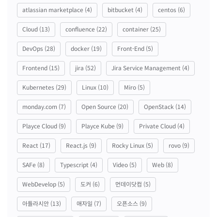
atlassian marketplace
(4)
bitbucket
(4)
centos
(6)
Cloud
(13)
confluence
(22)
container
(25)
DevOps
(28)
docker
(19)
Front-End
(5)
Frontend
(15)
jira
(52)
Jira Service Management
(4)
Kubernetes
(29)
Linux
(10)
Miro
(5)
monday.com
(7)
Open Source
(20)
OpenStack
(14)
Playce Cloud
(9)
Playce Kube
(9)
Private Cloud
(4)
React
(17)
React.js
(9)
Rocky Linux
(5)
rovo
(9)
SAFe
(8)
Typescript
(4)
Video
(5)
Web
(8)
WebDevelop
(5)
도커
(6)
먼데이닷컴
(5)
아틀라시안
(13)
애자일
(7)
오픈소스
(9)