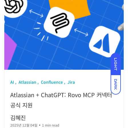
LIGHT
DARK
AI
Atlassian
Confluence
Jira
Atlassian + ChatGPT: Rovo MCP 커넥터
공식 지원
김혜진
2025년 12월 04일
1 min read