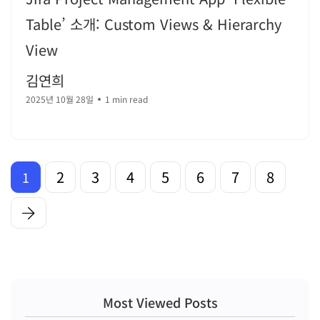
Table’ 소개: Custom Views & Hierarchy
View
김연희
2025년 10월 28일
1 min read
2
3
4
5
6
7
8
1
Most Viewed Posts