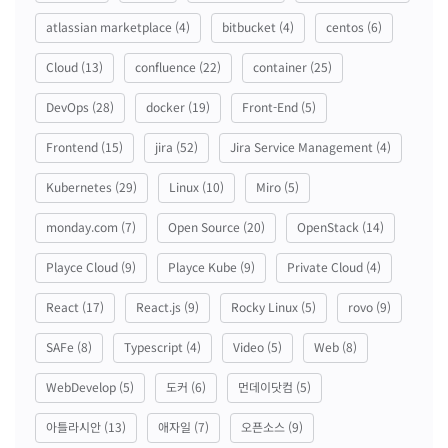
atlassian marketplace
(4)
bitbucket
(4)
centos
(6)
Cloud
(13)
confluence
(22)
container
(25)
DevOps
(28)
docker
(19)
Front-End
(5)
Frontend
(15)
jira
(52)
Jira Service Management
(4)
Kubernetes
(29)
Linux
(10)
Miro
(5)
monday.com
(7)
Open Source
(20)
OpenStack
(14)
Playce Cloud
(9)
Playce Kube
(9)
Private Cloud
(4)
React
(17)
React.js
(9)
Rocky Linux
(5)
rovo
(9)
SAFe
(8)
Typescript
(4)
Video
(5)
Web
(8)
WebDevelop
(5)
도커
(6)
먼데이닷컴
(5)
아틀라시안
(13)
애자일
(7)
오픈소스
(9)