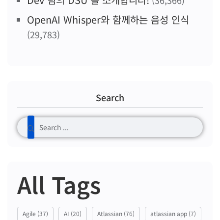
(36,366)
OpenAI Whisper와 함께하는 음성 인식
(29,783)
Search
All Tags
Agile
(37)
AI
(20)
Atlassian
(76)
atlassian app
(7)