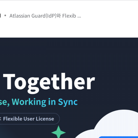
d
Atlassian Guard(IdP)와 Flexib ...