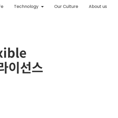
Fe
Technology
Our Culture
About us
xible
면 라이선스