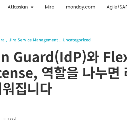
Atlassian
Miro
monday.com
Agile/SA
ira
Jira Service Management
Uncategorized
an Guard(IdP)와 Fle
License, 역할을 나누
쉬워집니다
1 min read