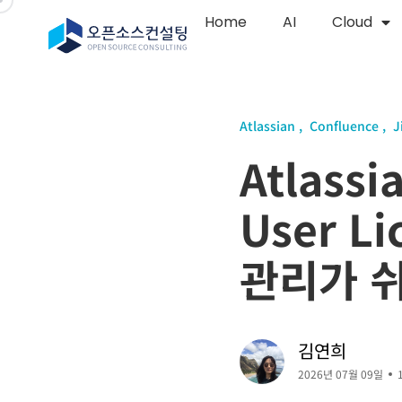
Home
AI
Cloud
Atlassian
Confluence
J
Atlassi
User 
관리가 
김연희
2026년 07월 09일