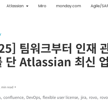
Atlassian
Miro
monday.com
Agile/SA
y
 ’25] 팀워크부터 인재
 단 Atlassian 최신
1 min read
n
confluence
DevOps
flexible user license
jira
rovo
rovo