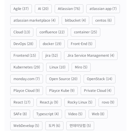
Agile
(37)
AI
(20)
Atlassian
(76)
atlassian app
(7)
atlassian marketplace
(4)
bitbucket
(4)
centos
(6)
Cloud
(13)
confluence
(22)
container
(25)
DevOps
(28)
docker
(19)
Front-End
(5)
Frontend
(15)
jira
(52)
Jira Service Management
(4)
Kubernetes
(29)
Linux
(10)
Miro
(5)
monday.com
(7)
Open Source
(20)
OpenStack
(14)
Playce Cloud
(9)
Playce Kube
(9)
Private Cloud
(4)
React
(17)
React.js
(9)
Rocky Linux
(5)
rovo
(9)
SAFe
(8)
Typescript
(4)
Video
(5)
Web
(8)
WebDevelop
(5)
도커
(6)
먼데이닷컴
(5)