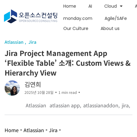
Home
AI
Cloud
monday.com
Agile/SAFe
Our Culture
About us
Atlassian
Jira
Jira Project Management App
‘Flexible Table’ 소개: Custom Views &
Hierarchy View
김연희
2025년 10월 28일
1 min read
Atlassian
atlassian app
atlassianaddon
jira
Home
Atlassian
Jira