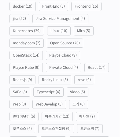
docker
(19)
Front-End
(5)
Frontend
(15)
jira
(52)
Jira Service Management
(4)
Kubernetes
(29)
Linux
(10)
Miro
(5)
monday.com
(7)
Open Source
(20)
OpenStack
(14)
Playce Cloud
(9)
Playce Kube
(9)
Private Cloud
(4)
React
(17)
React.js
(9)
Rocky Linux
(5)
rovo
(9)
SAFe
(8)
Typescript
(4)
Video
(5)
Web
(8)
WebDevelop
(5)
도커
(6)
먼데이닷컴
(5)
아틀라시안
(13)
애자일
(7)
오픈소스
(9)
오픈소스컨설팅
(9)
오픈스택
(7)