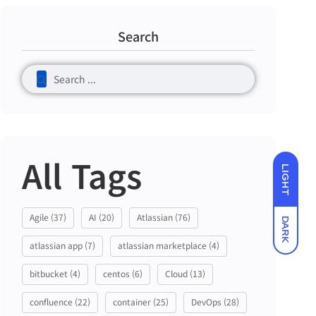
Search
All Tags
LIGHT
Agile
(37)
AI
(20)
Atlassian
(76)
DARK
atlassian app
(7)
atlassian marketplace
(4)
bitbucket
(4)
centos
(6)
Cloud
(13)
confluence
(22)
container
(25)
DevOps
(28)