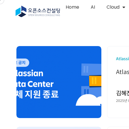
Home
AI
Cloud
Atlass
Atla
김혜
2025년 