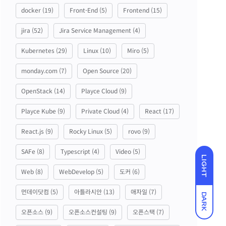
docker
(19)
Front-End
(5)
Frontend
(15)
jira
(52)
Jira Service Management
(4)
Kubernetes
(29)
Linux
(10)
Miro
(5)
monday.com
(7)
Open Source
(20)
OpenStack
(14)
Playce Cloud
(9)
Playce Kube
(9)
Private Cloud
(4)
React
(17)
React.js
(9)
Rocky Linux
(5)
rovo
(9)
SAFe
(8)
Typescript
(4)
Video
(5)
LIGHT
Web
(8)
WebDevelop
(5)
도커
(6)
먼데이닷컴
(5)
아틀라시안
(13)
애자일
(7)
DARK
오픈소스
(9)
오픈소스컨설팅
(9)
오픈스택
(7)