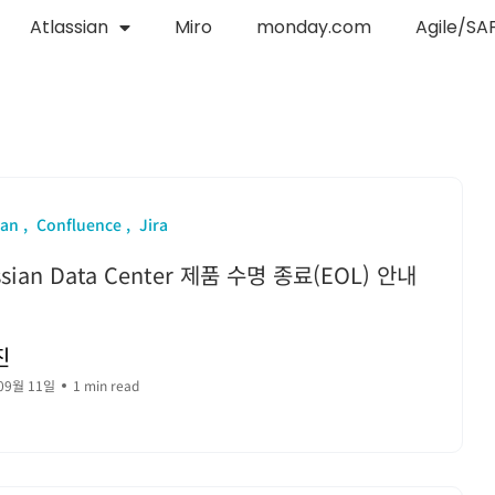
Atlassian
Miro
monday.com
Agile/SA
ian
Confluence
Jira
ssian Data Center 제품 수명 종료(EOL) 안내
진
09월 11일
1 min read