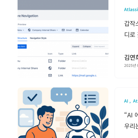
Atlass
갑작스
디로
김연
2025년 
AI
At
“AI
우리는