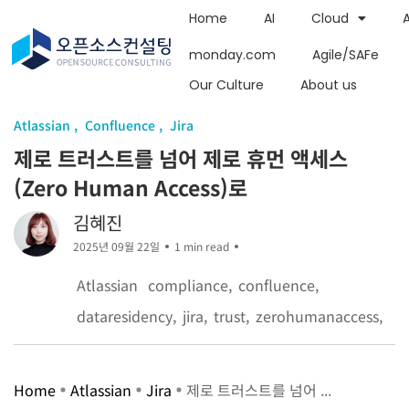
Home
AI
Cloud
monday.com
Agile/SAFe
Our Culture
About us
Atlassian
Confluence
Jira
제로 트러스트를 넘어 제로 휴먼 액세스
(Zero Human Access)로
김혜진
2025년 09월 22일
1 min read
Atlassian
compliance
confluence
dataresidency
jira
trust
zerohumanaccess
Home
Atlassian
Jira
제로 트러스트를 넘어 ...