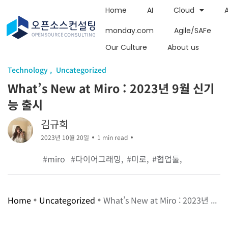
Home
AI
Cloud
monday.com
Agile/SAFe
Our Culture
About us
Technology
Uncategorized
What’s New at Miro : 2023년 9월 신기
능 출시
김규희
2023년 10월 20일
1 min read
#miro
#다이어그래밍
#미로
#협업툴
Home
Uncategorized
What’s New at Miro : 2023년 ...