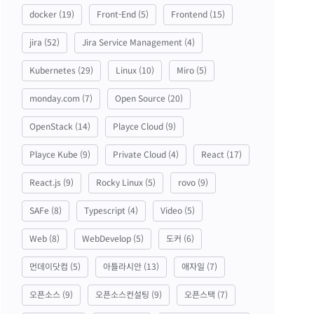
docker
(19)
Front-End
(5)
Frontend
(15)
jira
(52)
Jira Service Management
(4)
Kubernetes
(29)
Linux
(10)
Miro
(5)
monday.com
(7)
Open Source
(20)
OpenStack
(14)
Playce Cloud
(9)
Playce Kube
(9)
Private Cloud
(4)
React
(17)
React.js
(9)
Rocky Linux
(5)
rovo
(9)
SAFe
(8)
Typescript
(4)
Video
(5)
Web
(8)
WebDevelop
(5)
도커
(6)
먼데이닷컴
(5)
아틀라시안
(13)
애자일
(7)
오픈소스
(9)
오픈소스컨설팅
(9)
오픈스택
(7)