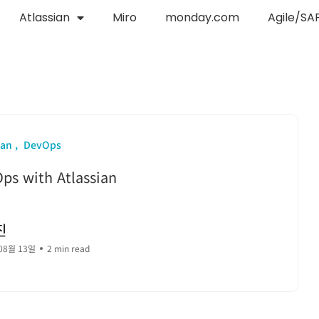
Atlassian
Miro
monday.com
Agile/SA
ian
DevOps
ps with Atlassian
진
08월 13일
2 min read