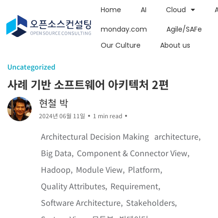
Home
AI
Cloud
monday.com
Agile/SAFe
Our Culture
About us
Uncategorized
사례 기반 소프트웨어 아키텍처 2편
현철 박
2024년 06월 11일
1 min read
Architectural Decision Making
architecture
Big Data
Component & Connector View
Hadoop
Module View
Platform
Quality Attributes
Requirement
Software Architecture
Stakeholders