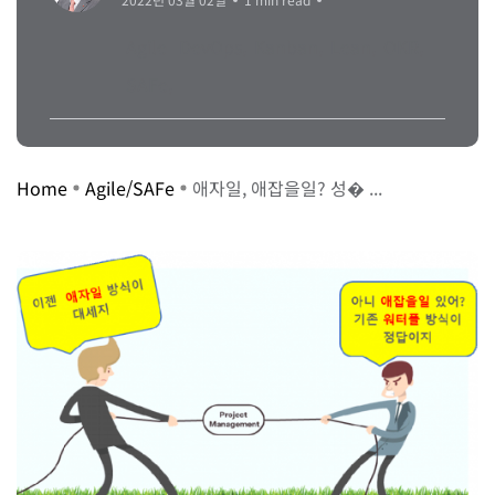
Agile
DevOps
Kanban
Lean
OKR
SAFe
Home
Agile/SAFe
애자일, 애잡을일? 성� ...